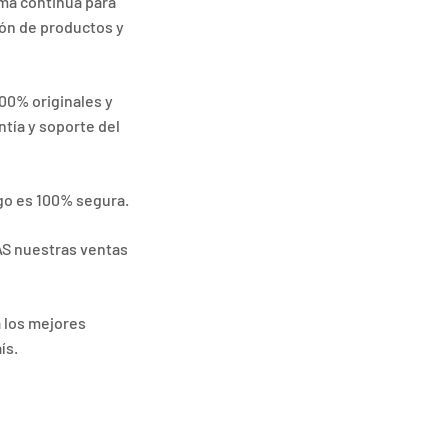
ma continua para
ión de productos y
00% originales y
tía y soporte del
go es 100% segura.
AS nuestras ventas
a los mejores
ís.