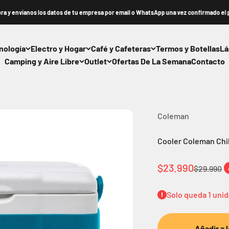
 los datos de tu empresa por email o WhatsApp una vez confirmado el pedido.
nología
Electro y Hogar
Café y Cafeteras
Termos y Botellas
Lá
Camping y Aire Libre
Outlet
Ofertas De La Semana
Contacto
Coleman
Cooler Coleman Chil
Precio de oferta
$23.990
Precio no
$29.990
Solo queda 1 uni
Añadir a 