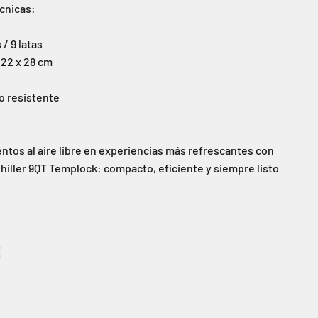
cnicas:
 / 9 latas
 22 x 28 cm
o resistente
tos al aire libre en experiencias más refrescantes con
hiller 9QT Templock: compacto, eficiente y siempre listo