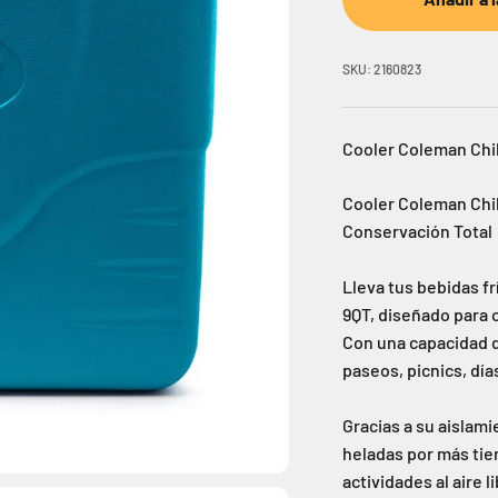
SKU: 2160823
Cooler Coleman Chil
Cooler Coleman Chill
Conservación Total
Lleva tus bebidas fr
9QT, diseñado para o
Con una capacidad de
paseos, picnics, día
Gracias a su aislam
heladas por más tiem
actividades al aire li