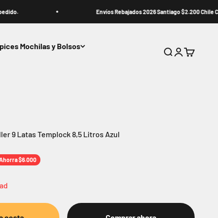
Envíos Rebajados 2026 Santiago $2.200 Chile Central (Región
pices Mochilas y Bolsos
Buscar
Iniciar sesión
Carrito
ler 9 Latas Templock 8,5 Litros Azul
rmal
Ahorra $6.000
dad
la cesta
Comprar ahora