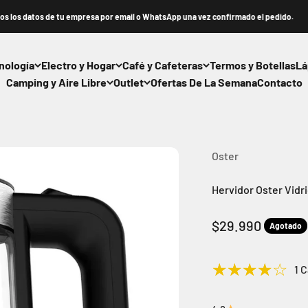
os de tu empresa por email o WhatsApp una vez confirmado el pedido.
nología
Electro y Hogar
Café y Cafeteras
Termos y Botellas
Lá
Camping y Aire Libre
Outlet
Ofertas De La Semana
Contacto
Oster
Hervidor Oster Vidr
Precio de oferta
$29.990
Agotado
1 C