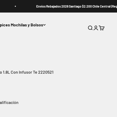
Envíos Rebajados 2026 Santiago $2.200 Chile Central (Región de Coqu
pices Mochilas y Bolsos
Buscar
Iniciar sesión
Carrito
io 1.8L Con Infusor Te 2220521
alificación