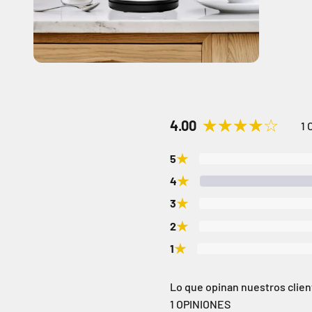
4.00
1 
★
5
★
4
★
3
★
2
★
1
Lo que opinan nuestros clie
1 OPINIONES