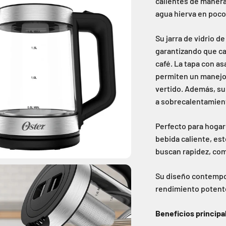
calientes de manera 
agua hierva en poco
Su jarra de vidrio d
garantizando que ca
café. La tapa con as
permiten un manejo 
vertido. Además, su
a sobrecalentamient
Perfecto para hogar
bebida caliente, es
buscan rapidez, com
Su diseño contempo
rendimiento potente
Beneficios principa