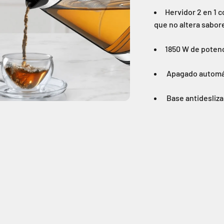
Hervidor 2 en 1 c
que no altera sabor
1850 W de potenc
Apagado automát
Base antidesliza