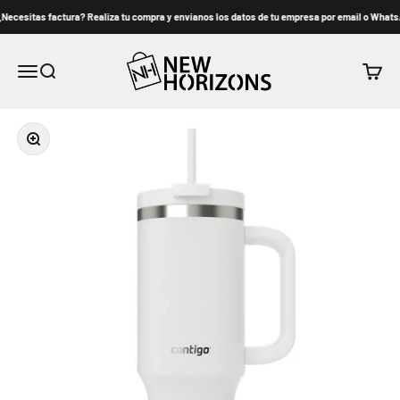
Ir al contenido
ecesitas factura? Realiza tu compra y envíanos los datos de tu empresa por email o WhatsAp
New Horizons
Menú
Buscar
Carrito
Zoom